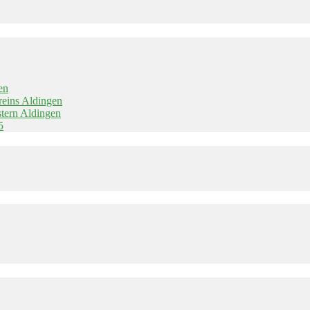
en
reins Aldingen
stern Aldingen
5